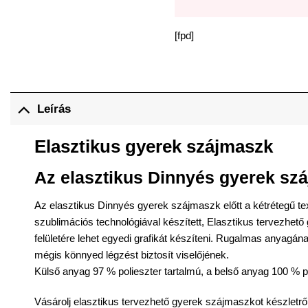
[fpd]
Leírás
Elasztikus gyerek szájmaszk
Az elasztikus Dinnyés
gyerek sz
Az elasztikus Dinnyés
gyerek szájmaszk
előtt a kétrétegű t
szublimációs technológiával készített, Elasztikus tervezhető
felületére lehet egyedi grafikát készíteni. Rugalmas anyagána
mégis könnyed légzést biztosít viselőjének.
Külső anyag 97 % polieszter tartalmú, a belső anyag 100 % 
Vásárolj elasztikus tervezhető
gyerek szájmaszkot
készletrő