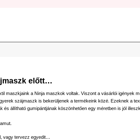
ájmaszk
előtt…
extil maszkjaink a Ninja maszkok voltak. Viszont a vásárlói igények 
 gyerek
szájmaszk
is bekerüljenek a termékeink közé. Ezeknek a tex
k és állítható gumipántjának köszönhetően egy méretben is jól illesz
pamut.
l, vagy tervezz egyedit…