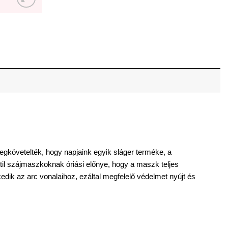
megkövetelték, hogy napjaink egyik sláger terméke, a
til szájmaszkoknak óriási előnye, hogy a maszk teljes
kedik az arc vonalaihoz, ezáltal megfelelő védelmet nyújt és