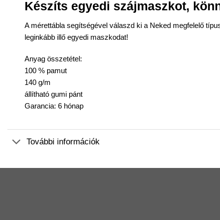
Készíts egyedi
szájmaszk
ot, kö
A mérettábla segítségével válaszd ki a Neked megfelelő típu
leginkább illő egyedi maszkodat!
Anyag
összetétel:
100 % pamut
140 g/m
állítható gumi pánt
Garancia: 6 hónap
További információk