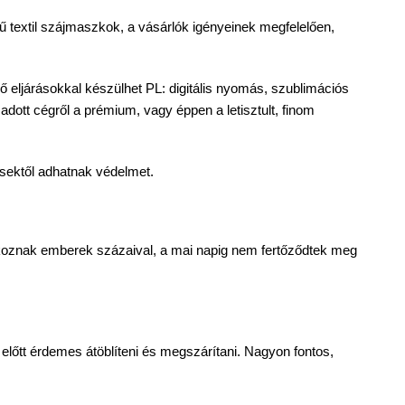
gű textil szájmaszkok, a vásárlók igényeinek megfelelően,
eljárásokkal készülhet PL: digitális nyomás, szublimációs
adott cégről a prémium, vagy éppen a letisztult, finom
zésektől adhatnak védelmet.
lkoznak emberek százaival, a mai napig nem fertőződtek meg
őtt érdemes átöblíteni és megszárítani. Nagyon fontos,