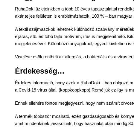
RuhaDoki üzleteinkben a több 10 éves tapasztalattal rendelke
akár teljes felületen is emblémázhatók. 100 % – ban magyar
A textil
szájmaszkok
lehetnek különböző szabvány méretűek, 
eljárás, stb. és több fajta motívum, írás is megjeleníthető. 
megjelenésével. Különböző anyagokból, egyedi kivitelben is 
Viselése csökkentheti az allergiás, a bakteriális és a vírusf
Érdekesség…
Érdekes információ, hogy azok a RuhaDoki – ban dolgozó mun
a Covid-19 vírus által. (koppkoppkopp) Reméljük ez így is m
Ennek ellenére fontos megjegyezni, hogy nem számít orvost
A termék többször mosható, ezért gazdaságosabb és környez
amit mindenkinek javasolunk, hogy használat után mindig 30 