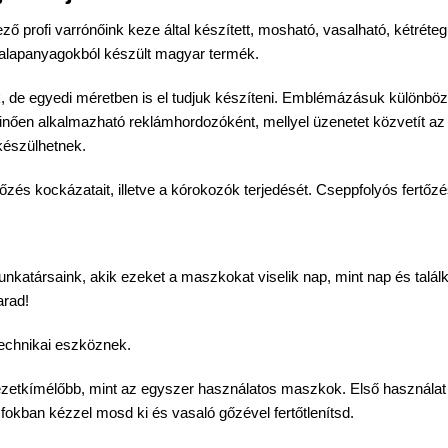
ző profi varrónőink keze által készített, mosható, vasalható, kétréte
 alapanyagokból készült magyar termék.
de egyedi méretben is el tudjuk készíteni. Emblémázásuk különböző 
Kitűnően alkalmazható reklámhordozóként, mellyel üzenetet közvetít az 
készülhetnek.
ertőzés kockázatait, illetve a kórokozók terjedését. Cseppfolyós fertő
katársaink, akik ezeket a maszkokat viselik nap, mint nap és talá
arad!
echnikai eszköznek.
etkímélőbb, mint az egyszer használatos maszkok. Első használat el
fokban kézzel mosd ki és vasaló gőzével fertőtlenítsd.