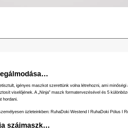
egálmodása…
sztult, igényes maszkot szerettünk volna létrehozni, ami minőségi a
tosít viselőjének. A „Ninja”
maszk
formatervezésével és 5 különböző 
t hordani.
személyesen üzleteinkben:
RuhaDoki Westend
I
RuhaDoki Pólus
I
R
ja
szájmaszk
…