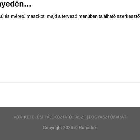
nnyedén…
sú és méretű maszkot, majd a tervező menüben található szerkesztő f
ADATKEZELÉSI TÁJÉKOZTATÓ | ÁSZF | FOGYASZTÓBARÁT
Copyright 2026 ©
Ruhadoki