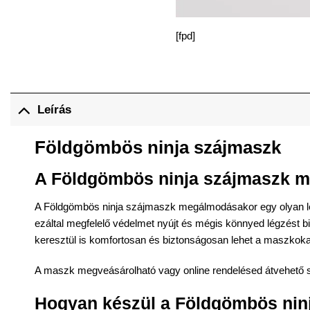
[fpd]
Leírás
Földgömbös ninja
szájmaszk
A Földgömbös ninja
szájmaszk
m
A Földgömbös ninja
szájmaszk
megálmodásakor egy olyan leti
ezáltal megfelelő védelmet nyújt és mégis könnyed légzést biz
keresztül is komfortosan és biztonságosan lehet a maszkoka
A maszk megveásárolható vagy online rendelésed átvehető 
Hogyan készül a Földgömbös nin