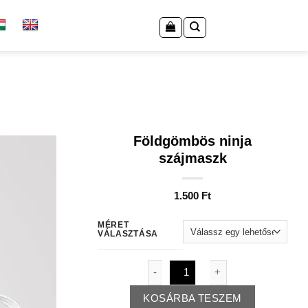
Földgömbös ninja
szájmaszk
1.500
Ft
MÉRET
VÁLASZTÁSA
Földgömbös ninja szájmaszk men
KOSÁRBA TESZEM