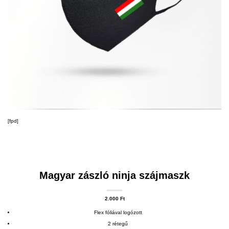
[fpd]
Magyar zászló ninja szájmaszk
2.000
Ft
Flex fóliával logózott
2 rétegű