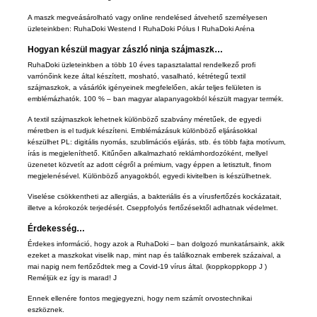
A maszk megveásárolható vagy online rendelésed átvehető személyesen
üzleteinkben:
RuhaDoki Westend
I
RuhaDoki Pólus
I
RuhaDoki Aréna
Hogyan készül magyar zászló ninja
szájmaszk
…
RuhaDoki üzleteinkben a több 10 éves tapasztalattal rendelkező profi
varrónőink keze által készített, mosható, vasalható, kétrétegű textil
szájmaszkok, a vásárlók igényeinek megfelelően, akár teljes felületen is
emblémázhatók. 100 % – ban magyar alapanyagokból készült magyar termék.
A textil
szájmaszkok
lehetnek különböző szabvány méretűek, de egyedi
méretben is el tudjuk készíteni. Emblémázásuk különböző eljárásokkal
készülhet PL: digitális nyomás, szublimációs eljárás, stb. és több fajta motívum,
írás is megjeleníthető. Kitűnően alkalmazható reklámhordozóként, mellyel
üzenetet közvetít az adott cégről a prémium, vagy éppen a letisztult, finom
megjelenésével. Különböző anyagokból, egyedi kivitelben is készülhetnek.
Viselése csökkentheti az allergiás, a bakteriális és a vírusfertőzés kockázatait,
illetve a kórokozók terjedését. Cseppfolyós fertőzésektől adhatnak védelmet.
Érdekesség…
Érdekes információ, hogy azok a RuhaDoki – ban dolgozó munkatársaink, akik
ezeket a maszkokat viselik nap, mint nap és találkoznak emberek százaival, a
mai napig nem fertőződtek meg a Covid-19 vírus által. (koppkoppkopp J )
Reméljük ez így is marad! J
Ennek ellenére fontos megjegyezni, hogy nem számít orvostechnikai
eszköznek.