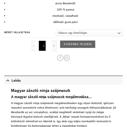
arcra illeszkedő
100 % pamut
mosható, vasalható
állítható gumi pánt
MÉRET VÁLASZTÁSA
Magyar zászló ninja szájmaszk mennyiség
KOSÁRBA TESZEM
Leírás
Magyar zászló ninja
szájmaszk
A magyar zászló ninja
szájmaszk
megálmodása…
A magyar zászló ninja
szájmaszk
megálmodásakor egy olyan letisztult, igényes
maszkot szerettünk volna létrehozni, ami minőségi anyagok felhasználásával, jól
illeszkedik az arc vonalaihoz, ezáltal megfelelő védelmet nyújt és mégis
könnyed légzést biztosít viselőjének. A „Ninja”
maszk
formatervezésével és 5
különböző méretével ez sikerült is, így akár egy teljes munkaidőn keresztül is
komfortosan és biztonságosan lehet a maszkokat hordani.