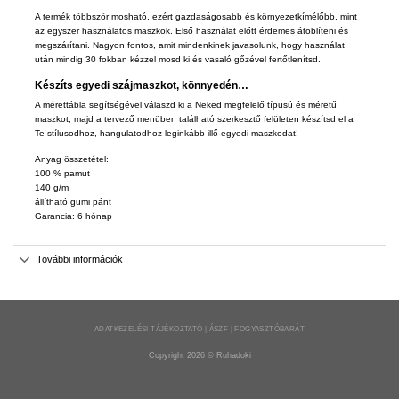
A termék többször mosható, ezért gazdaságosabb és környezetkímélőbb, mint
az egyszer használatos maszkok. Első használat előtt érdemes átöblíteni és
megszárítani. Nagyon fontos, amit mindenkinek javasolunk, hogy használat
után mindig 30 fokban kézzel mosd ki és vasaló gőzével fertőtlenítsd.
Készíts egyedi
szájmaszk
ot, könnyedén…
A mérettábla segítségével válaszd ki a Neked megfelelő típusú és méretű
maszkot, majd a tervező menüben található szerkesztő felületen készítsd el a
Te stílusodhoz, hangulatodhoz leginkább illő egyedi maszkodat!
Anyag
összetétel:
100 % pamut
140 g/m
állítható gumi pánt
Garancia: 6 hónap
További információk
ADATKEZELÉSI TÁJÉKOZTATÓ | ÁSZF | FOGYASZTÓBARÁT
Copyright 2026 ©
Ruhadoki