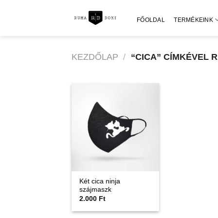
Skip
to
FŐOLDAL
TERMÉKEINK
content
KEZDŐLAP
/
“CICA” CÍMKÉVEL 
Két cica ninja
szájmaszk
2.000
Ft