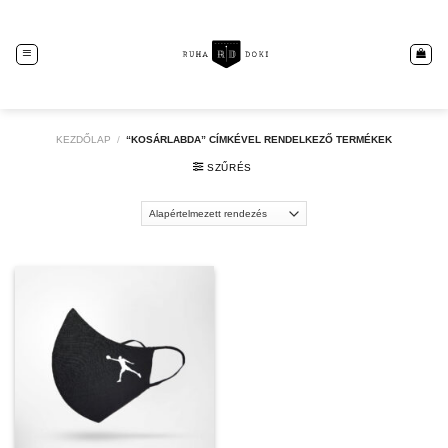
Skip
to
content
KEZDŐLAP
/
“KOSÁRLABDA” CÍMKÉVEL RENDELKEZŐ TERMÉKEK
SZŰRÉS