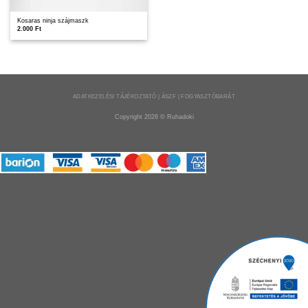
Kosaras ninja szájmaszk
2.000
Ft
ADATKEZELÉSI TÁJÉKOZTATÓ | ÁSZF | FOGYASZTÓBARÁT
Copyright 2026 ©
Ruhadoki