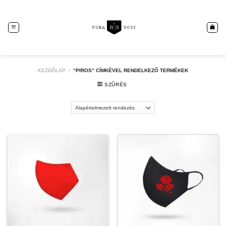
Skip
to
content
KEZDŐLAP
/
“PIROS” CÍMKÉVEL RENDELKEZŐ TERMÉKEK
SZŰRÉS