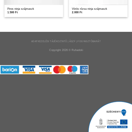
Piros ninja szájmaszk
Vörös rózsa ninja szájmaszk
1.500
Ft
2.000
Ft
ADATKEZELÉSI TÁJÉKOZTATÓ | ÁSZF | FOGYASZTÓBARÁT
Copyright 2026 ©
Ruhadoki