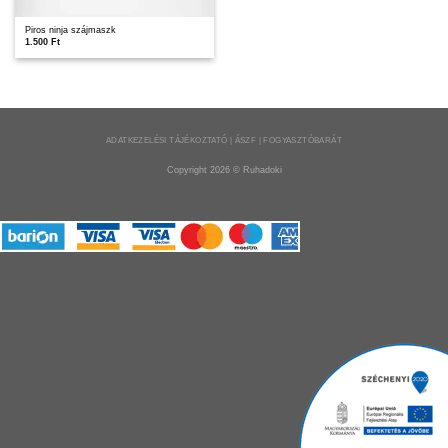
Piros ninja szájmaszk
1.500
Ft
ADATKEZELÉSI TÁJÉKOZTATÓ | ÁSZF | FOGYASZTÓBARÁT
Copyright 2026 ©
Ruhadoki