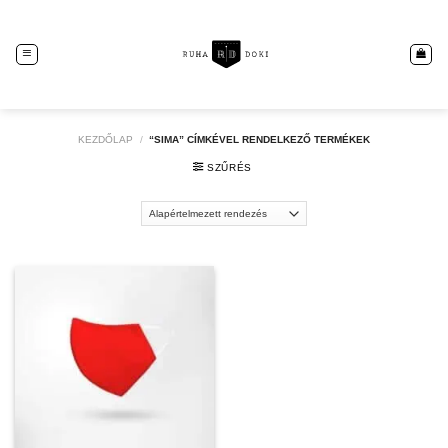
Skip
to
content
KEZDŐLAP
/
“SIMA” CÍMKÉVEL RENDELKEZŐ TERMÉKEK
SZŰRÉS