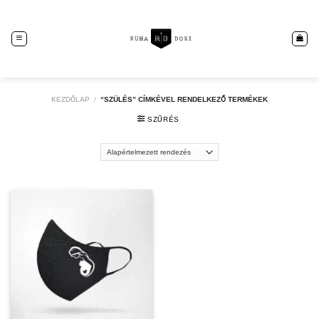
Skip
to
content
KEZDŐLAP
/
“SZÜLÉS” CÍMKÉVEL RENDELKEZŐ TERMÉKEK
SZŰRÉS