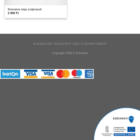
Kismama ninja szájmaszk
2.000
Ft
ADATKEZELÉSI TÁJÉKOZTATÓ | ÁSZF | FOGYASZTÓBARÁT
Copyright 2026 ©
Ruhadoki