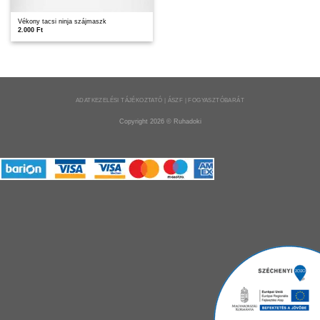
Vékony tacsi ninja szájmaszk
2.000
Ft
ADATKEZELÉSI TÁJÉKOZTATÓ | ÁSZF | FOGYASZTÓBARÁT
Copyright 2026 ©
Ruhadoki