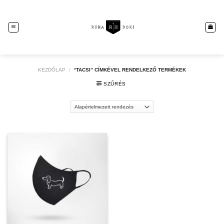
Skip
to
content
KEZDŐLAP
/
“TACSI” CÍMKÉVEL RENDELKEZŐ TERMÉKEK
SZŰRÉS