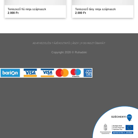
Teniszező fiú ninja szájmaszk
Teniszező lány ninja szájmaszk
2.000
Ft
2.000
Ft
ADATKEZELÉSI TÁJÉKOZTATÓ | ÁSZF | FOGYASZTÓBARÁT
Copyright 2026 ©
Ruhadoki