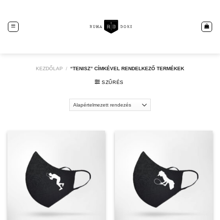
Skip
to
content
KEZDŐLAP
/
“TENISZ” CÍMKÉVEL RENDELKEZŐ TERMÉKEK
SZŰRÉS