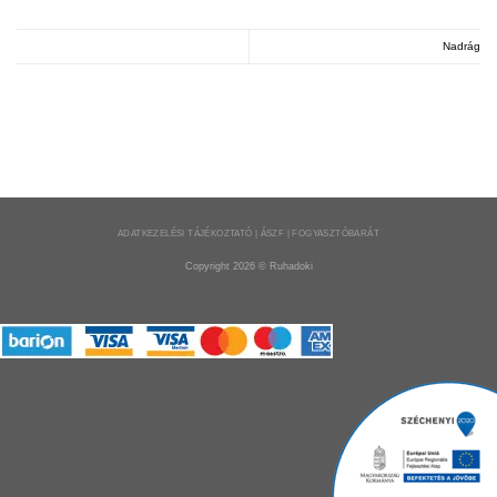
Nadrág
ADATKEZELÉSI TÁJÉKOZTATÓ | ÁSZF | FOGYASZTÓBARÁT
Copyright 2026 ©
Ruhadoki