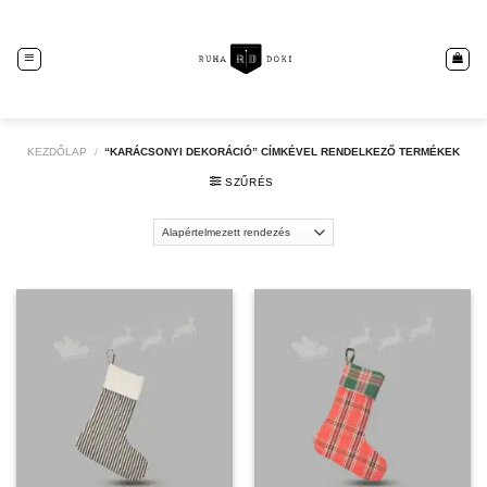
Skip
to
content
KEZDŐLAP
/
“KARÁCSONYI DEKORÁCIÓ” CÍMKÉVEL RENDELKEZŐ TERMÉKEK
SZŰRÉS