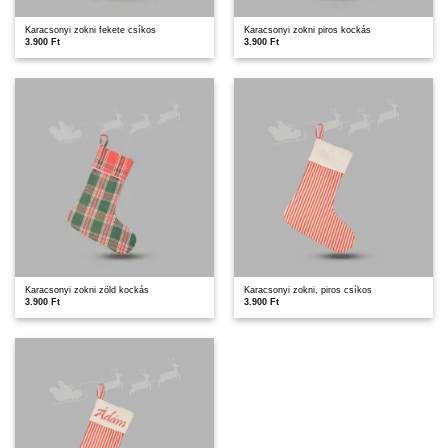
Karacsonyi zokni fekete csíkos
Karacsonyi zokni piros kockás
3.900
Ft
3.900
Ft
Karacsonyi zokni zöld kockás
Karacsonyi zokni, piros csíkos
3.900
Ft
3.900
Ft